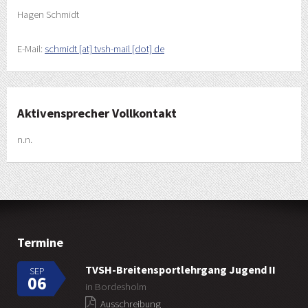
Hagen Schmidt
E-Mail:
schmidt [at] tvsh-mail [dot] de
Aktivensprecher Vollkontakt
n.n.
Termine
TVSH-Breitensportlehrgang Jugend II
SEP
06
in Bordesholm
Ausschreibung