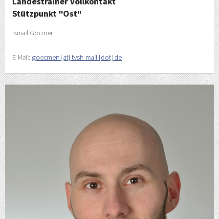
Landestrainer Vollkontakt
Stützpunkt "Ost"
Ismail Göcmen
E-Mail:
goecmen [at] tvsh-mail [dot] de