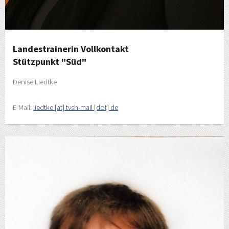
Landestrainerin Vollkontakt
Stützpunkt "Süd"
Denise Liedtke
E-Mail:
liedtke [at] tvsh-mail [dot] de