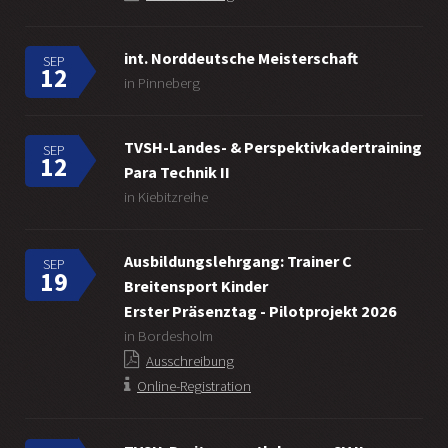
int. Norddeutsche Meisterschaft
SEP
12
in Pinneberg
TVSH-Landes- & Perspektivkadertraining
SEP
12
Para Technik II
in Kiebitzreihe
Ausbildungslehrgang: Trainer C
SEP
19
Breitensport Kinder
Erster Präsenztag - Pilotprojekt 2026
in Bordesholm
Ausschreibung
Online-Registration