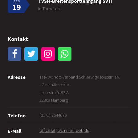
TVSH-Breitensportlehrgang SV II
SEP
19
in Tornesch
Kontakt
Adresse
Taekwondo-Verband Schleswig-Holstein e.V.
- Geschäftsstelle -
Jarrestraße 82 A
22303 Hamburg
(0171) 7544670
Telefon
office [at] tvsh-mail [dot] de
E-Mail