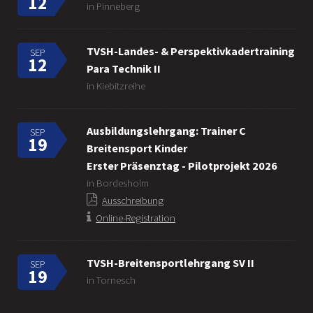
12
in Pinneberg
TVSH-Landes- & Perspektivkadertraining
SEP
12
Para Technik II
in Kiebitzreihe
Ausbildungslehrgang: Trainer C
SEP
19
Breitensport Kinder
Erster Präsenztag - Pilotprojekt 2026
in Bordesholm
Ausschreibung
Online-Registration
TVSH-Breitensportlehrgang SV II
SEP
19
in Tornesch