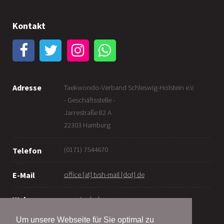
Kontakt
Adresse
Taekwondo-Verband Schleswig-Holstein e.V.
- Geschäftsstelle -
Jarrestraße 82 A
22303 Hamburg
(0171) 7544670
Telefon
office [at] tvsh-mail [dot] de
E-Mail
www.tv-sh.de
Web
Um unsere Webseite für Sie optimal zu