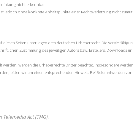
erlinkung nicht erkennbar.
en ist jedoch ohne konkrete Anhaltspunkte einer Rechtsverletzung nicht zu
auf diesen Seiten unterliegen dem deutschen Urheberrecht. Die Vervielfältigu
iftlichen Zustimmung des jeweiligen Autors bzw. Erstellers. Downloads und K
tellt wurden, werden die Urheberrechte Dritter beachtet. Insbesondere werden 
den, bitten wir um einen entsprechenden Hinweis. Bei Bekanntwerden von R
n Telemedia Act (TMG).