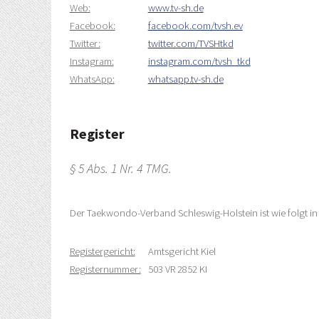
Web:
www.tv-sh.de
Facebook:
facebook.com/tvsh.ev
Twitter:
twitter.com/TVSHtkd
Instagram:
instagram.com/tvsh_tkd
WhatsApp:
whatsapp.tv-sh.de
Register
§ 5 Abs. 1 Nr. 4 TMG.
Der Taekwondo-Verband Schleswig-Holstein ist wie folgt in 
Registergericht:
Amtsgericht Kiel
Registernummer:
503 VR 2852 KI