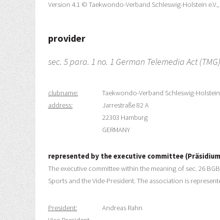
Version 4.1 © Taekwondo-Verband Schleswig-Holstein e.V., 2
provider
sec. 5 para. 1 no. 1 German Telemedia Act (TMG)
clubname:
Taekwondo-Verband Schleswig-Holstein 
address:
Jarrestraße 82 A
22303 Hamburg
GERMANY
represented by the executive committee (Präsidium
The executive committee within the meaning of sec. 26 BGB 
Sports and the Vide-President. The association is represent
President:
Andreas Rahn
Vice-President