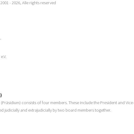
001 - 2026, Alle rights reserved
.
e.V.
)
(Präsidium) consists of four members. These include the President and Vice
ed judicially and extrajudicially by two board members together.