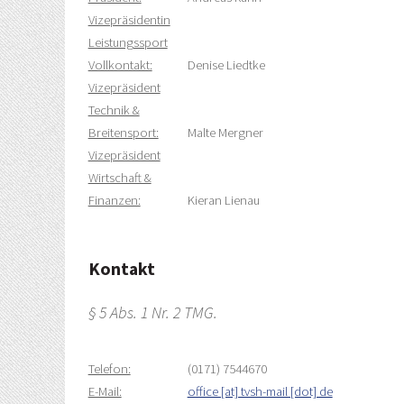
Vizepräsidentin
Leistungssport
Vollkontakt:
Denise Liedtke
Vizepräsident
Technik &
Breitensport:
Malte Mergner
Vizepräsident
Wirtschaft &
Finanzen:
Kieran Lienau
Kontakt
§ 5 Abs. 1 Nr. 2 TMG.
Telefon:
(0171) 7544670
E-Mail:
office [at] tvsh-mail [dot] de