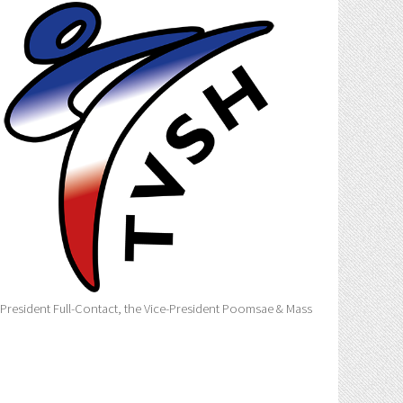
-President Full-Contact, the Vice-President Poomsae & Mass