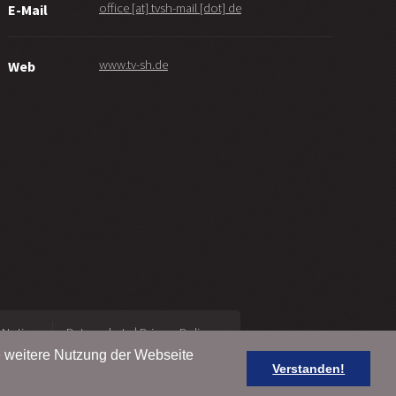
office [at] tvsh-mail [dot] de
E-Mail
www.tv-sh.de
Web
 Notice
Datenschutz | Privacy Policy
e weitere Nutzung der Webseite
Verstanden!