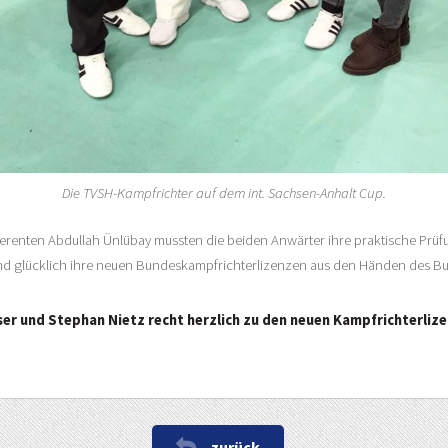
Die TVSH-Kampfrichter auf dem int. Sachsen-Anhalt Cup.
renten Abdullah Ünlübay mussten die beiden Anwärter ihre praktische Prü
nd glücklich ihre neuen Bundeskampfrichterlizenzen aus den Händen des B
und Stephan Nietz recht herzlich zu den neuen Kampfrichterlizenz
zurück