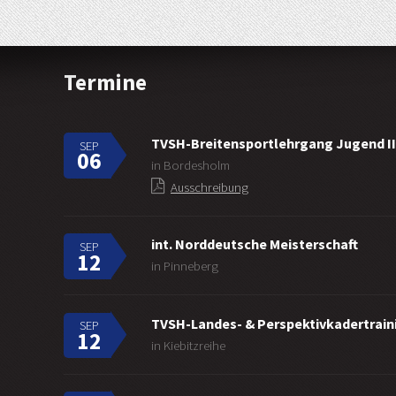
Termine
TVSH-Breitensportlehrgang Jugend II
SEP
06
in Bordesholm
Ausschreibung
int. Norddeutsche Meisterschaft
SEP
12
in Pinneberg
TVSH-Landes- & Perspektivkadertraini
SEP
12
in Kiebitzreihe