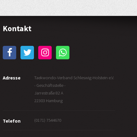
Kontakt
Adresse
Taekwondo-Verband Schleswig-Holstein e.V.
- Geschäftsstelle -
Jarrestraße 82 A
22303 Hamburg
(0171) 7544670
Telefon