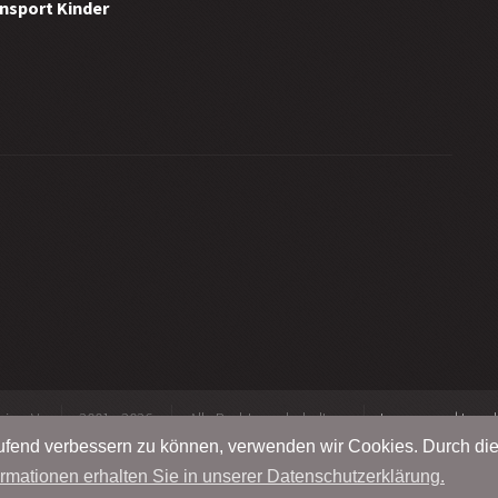
ensport Kinder
n e.V.
2001 - 2026
Alle Rechte vorbehalten
Impressum | Legal
laufend verbessern zu können, verwenden wir Cookies. Durch di
ormationen erhalten Sie in unserer Datenschutzerklärung.