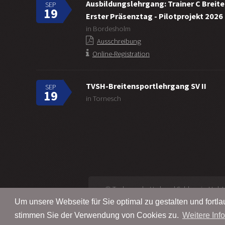
Ausbildungslehrgang: Trainer C Breit
SEP
19
Erster Präsenztag - Pilotprojekt 2026
in Bordesholm
Ausschreibung
Online-Registration
TVSH-Breitensportlehrgang SV II
SEP
19
in Tornesch
© Taekwondo-Verband Schleswig-Holstei
Um unsere Webseite für Sie optimal zu gestalten und fort
stimmen Sie der Verwendung von Cookies zu.
Weitere Inf