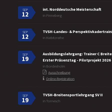
int. Norddeutsche Meisterschaft
SEP
12
in Pinneberg
TVSH-Landes- & Perspektivkadertraini
SEP
12
in Kiebitzreihe
Ausbildungslehrgang: Trainer C Breit
SEP
19
Erster Präsenztag - Pilotprojekt 2026
in Bordesholm
Ausschreibung
Online-Registration
TVSH-Breitensportlehrgang SV II
SEP
19
in Tornesch