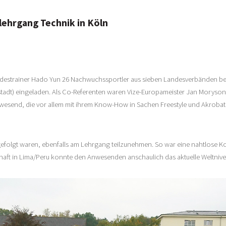
lehrgang Technik in Köln
ndestrainer Hado Yun 26 Nachwuchssportler aus sieben Landesverbänden be
tadt) eingeladen. Als Co-Referenten waren Vize-Europameister Jan Moryson
esend, die vor allem mit ihrem Know-How in Sachen Freestyle und Akrobatik
ng gefolgt waren, ebenfalls am Lehrgang teilzunehmen. So war eine nahtlos
chaft in Lima/Peru konnte den Anwesenden anschaulich das aktuelle Weltnive