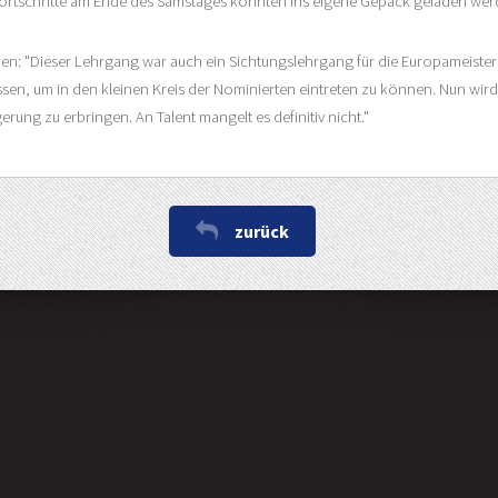
fortschritte am Ende des Samstages konnten ins eigene Gepäck geladen wer
n: "Dieser Lehrgang war auch ein Sichtungslehrgang für die Europameisters
üssen, um in den kleinen Kreis der Nominierten eintreten zu können. Nun wir
rung zu erbringen. An Talent mangelt es definitiv nicht."
zurück