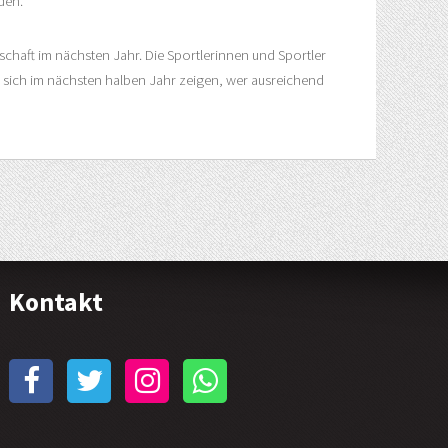
den.
chaft im nächsten Jahr. Die Sportlerinnen und Sportler
d sich im nächsten halben Jahr zeigen, wer ausreichend
Kontakt