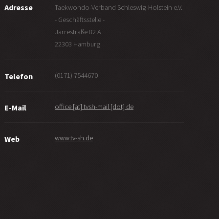
Adresse
Taekwondo-Verband Schleswig-Holstein e.V.
- Geschäftsstelle -
Jarrestraße 82 A
22303 Hamburg
(0171) 7544670
Telefon
office [at] tvsh-mail [dot] de
E-Mail
www.tv-sh.de
Web