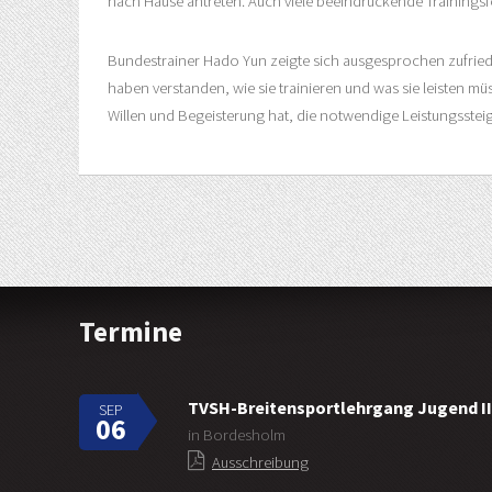
nach Hause antreten. Auch viele beeindruckende Trainings
Bundestrainer Hado Yun zeigte sich ausgesprochen zufriede
haben verstanden, wie sie trainieren und was sie leisten m
Willen und Begeisterung hat, die notwendige Leistungssteige
Termine
TVSH-Breitensportlehrgang Jugend II
SEP
06
in Bordesholm
Ausschreibung