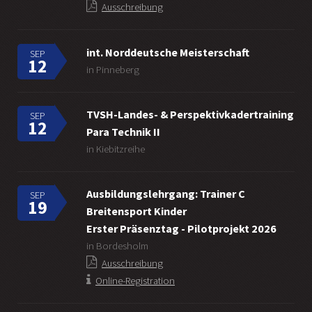
Ausschreibung
int. Norddeutsche Meisterschaft
SEP
12
in Pinneberg
TVSH-Landes- & Perspektivkadertraining
SEP
12
Para Technik II
in Kiebitzreihe
Ausbildungslehrgang: Trainer C
SEP
19
Breitensport Kinder
Erster Präsenztag - Pilotprojekt 2026
in Bordesholm
Ausschreibung
Online-Registration