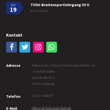
TVSH-Breitensportlehrgang SV II
SEP
19
in Tornesch
Kontakt
Adresse
Taekwondo-Verband Schleswig-Holstein e.V.
- Geschäftsstelle -
Jarrestraße 82 A
22303 Hamburg
(0171) 7544670
Telefon
office [at] tvsh-mail [dot] de
E-Mail