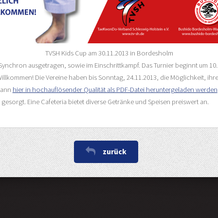
TVSH Kids Cup am 30.11.2013 in Bordesholm
Synchron ausgetragen, sowie im Einschrittkampf. Das Turnier beginnt um 1
llkommen! Die Vereine haben bis Sonntag, 24.11.2013, die Möglichkeit, ihr
 kann
hier in hochauflösender Qualität als PDF-Datei heruntergeladen werden
s gesorgt. Eine Cafeteria bietet diverse Getränke und Speisen preiswert an.
zurück