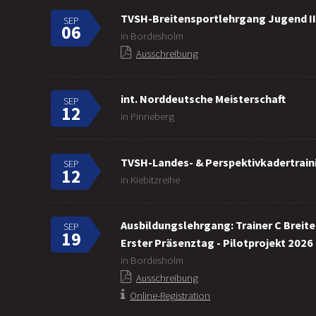
TVSH-Breitensportlehrgang Jugend II
SEP
06
in Bordesholm
Ausschreibung
int. Norddeutsche Meisterschaft
SEP
12
in Pinneberg
TVSH-Landes- & Perspektivkadertraini
SEP
12
in Kiebitzreihe
Ausbildungslehrgang: Trainer C Breit
SEP
19
Erster Präsenztag - Pilotprojekt 2026
in Bordesholm
Ausschreibung
Online-Registration