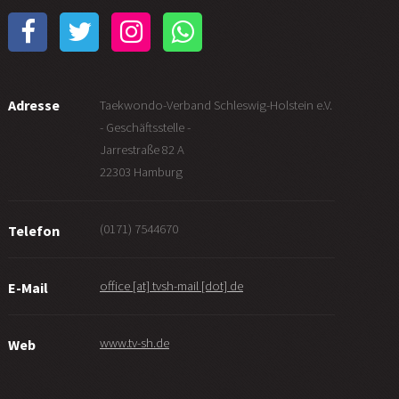
Adresse
Taekwondo-Verband Schleswig-Holstein e.V.
- Geschäftsstelle -
Jarrestraße 82 A
22303 Hamburg
(0171) 7544670
Telefon
office [at] tvsh-mail [dot] de
E-Mail
www.tv-sh.de
Web