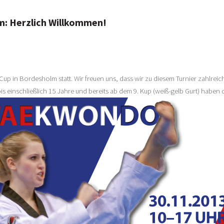
lm: Herzlich Willkommen!
p in Bordesholm statt. Wir freuen uns, dass wir zu diesem Turnier zahlreic
 einschließlich 15 Jahre und bereits ab dem 9. Kup (weiß-gelb Gurt) haben 