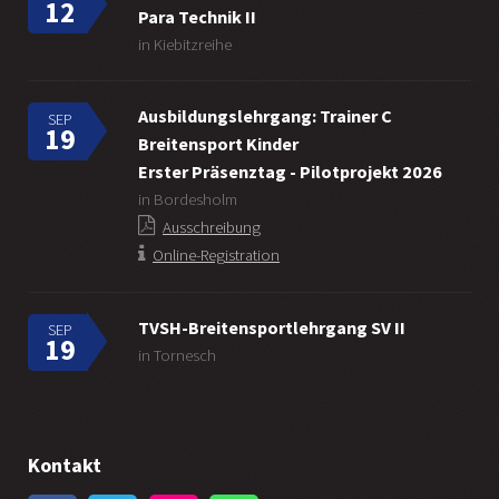
12
Para Technik II
in Kiebitzreihe
Ausbildungslehrgang: Trainer C
SEP
19
Breitensport Kinder
Erster Präsenztag - Pilotprojekt 2026
in Bordesholm
Ausschreibung
Online-Registration
TVSH-Breitensportlehrgang SV II
SEP
19
in Tornesch
Kontakt