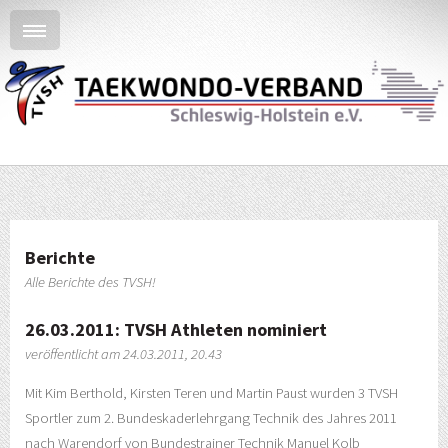
Berichte
Alle Berichte des TVSH!
26.03.2011: TVSH Athleten nominiert
veröffentlicht am 24.03.2011, 20.43
Mit Kim Berthold, Kirsten Teren und Martin Paust wurden 3 TVSH
Sportler zum 2. Bundeskaderlehrgang Technik des Jahres 2011
nach Warendorf von Bundestrainer Technik Manuel Kolb