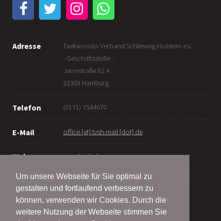
Adresse
Taekwondo-Verband Schleswig-Holstein e.V.
- Geschäftsstelle -
Jarrestraße 82 A
22303 Hamburg
(0171) 7544670
Telefon
office [at] tvsh-mail [dot] de
E-Mail
www.tv-sh.de
Web
Um unsere Webseite für Sie optimal zu
gestalten und fortlaufend verbessern zu
können, verwenden wir Cookies. Durch die
weitere Nutzung der Webseite stimmen Sie
© Taekwondo-Verband Schleswig-Holstein e.V.