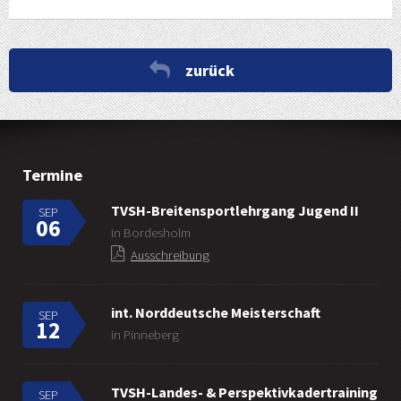
zurück
Termine
TVSH-Breitensportlehrgang Jugend II
SEP
06
in Bordesholm
Ausschreibung
int. Norddeutsche Meisterschaft
SEP
12
in Pinneberg
TVSH-Landes- & Perspektivkadertraining
SEP