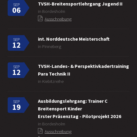
TVSH-Breitensportlehrgang Jugend II
SEP
06
in Bordesholm
Ausschreibung
int. Norddeutsche Meisterschaft
SEP
12
in Pinneberg
TVSH-Landes- & Perspektivkadertraining
SEP
12
Para Technik II
in Kiebitzreihe
Ausbildungslehrgang: Trainer C
SEP
19
Breitensport Kinder
Erster Präsenztag - Pilotprojekt 2026
in Bordesholm
Ausschreibung