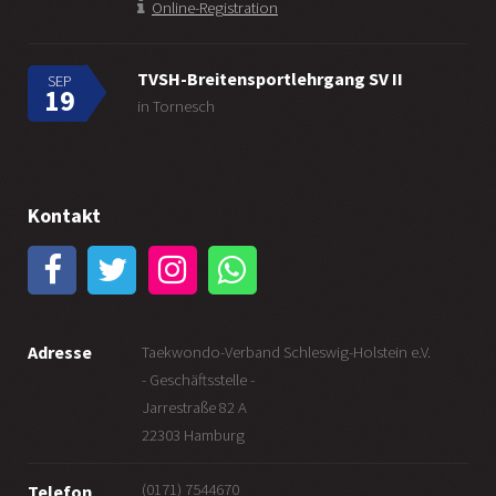
Online-Registration
TVSH-Breitensportlehrgang SV II
SEP
19
in Tornesch
Kontakt
Adresse
Taekwondo-Verband Schleswig-Holstein e.V.
- Geschäftsstelle -
Jarrestraße 82 A
22303 Hamburg
(0171) 7544670
Telefon