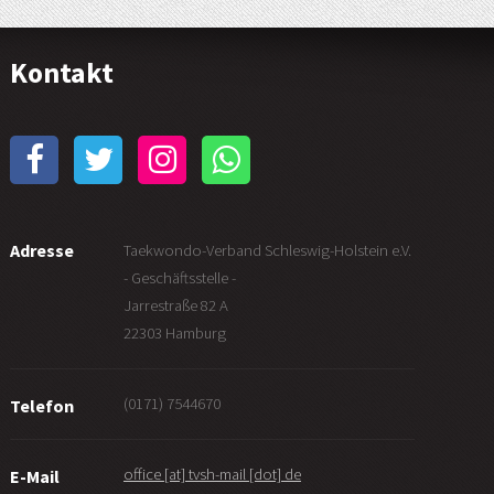
Kontakt
Adresse
Taekwondo-Verband Schleswig-Holstein e.V.
- Geschäftsstelle -
Jarrestraße 82 A
22303 Hamburg
(0171) 7544670
Telefon
office [at] tvsh-mail [dot] de
E-Mail