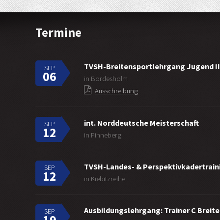
Termine
TVSH-Breitensportlehrgang Jugend II
SEP
06
in Bordesholm
Ausschreibung
int. Norddeutsche Meisterschaft
SEP
12
in Pinneberg
TVSH-Landes- & Perspektivkadertraini
SEP
12
in Kiebitzreihe
Ausbildungslehrgang: Trainer C Breit
SEP
19