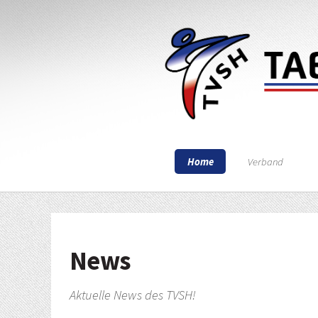
Home
Verband
News
Aktuelle News des TVSH!