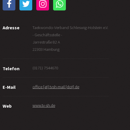
Adresse
Taekwondo-Verband Schleswig-Holstein e.V.
- Geschäftsstelle -
Jarrestraße 82 A
22303 Hamburg
(0171) 7544670
Telefon
office [at] tvsh-mail [dot] de
E-Mail
www.tv-sh.de
Web