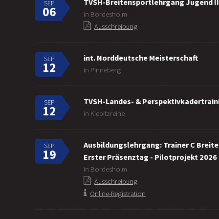
TVSH-Breitensportlehrgang Jugend II
SEP
06
in Bordesholm
Ausschreibung
int. Norddeutsche Meisterschaft
SEP
12
in Pinneberg
TVSH-Landes- & Perspektivkadertraini
SEP
12
in Kiebitzreihe
Ausbildungslehrgang: Trainer C Breit
SEP
19
Erster Präsenztag - Pilotprojekt 2026
in Bordesholm
Ausschreibung
Online-Registration