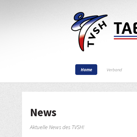
Home
Verband
News
Aktuelle News des TVSH!