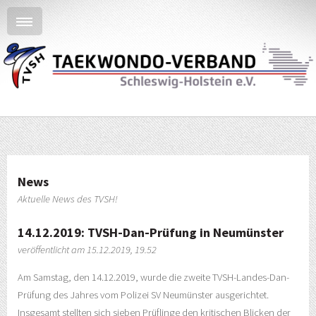
News
Aktuelle News des TVSH!
14.12.2019: TVSH-Dan-Prüfung in Neumünster
veröffentlicht am 15.12.2019, 19.52
Am Samstag, den 14.12.2019, wurde die zweite TVSH-Landes-Dan-
Prüfung des Jahres vom Polizei SV Neumünster ausgerichtet.
Insgesamt stellten sich sieben Prüflinge den kritischen Blicken der