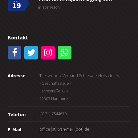
SEP
19
in Tornesch
Kontakt
Adresse
Taekwondo-Verband Schleswig-Holstein e.V.
- Geschäftsstelle -
Jarrestraße 82 A
22303 Hamburg
(0171) 7544670
Telefon
office [at] tvsh-mail [dot] de
E-Mail