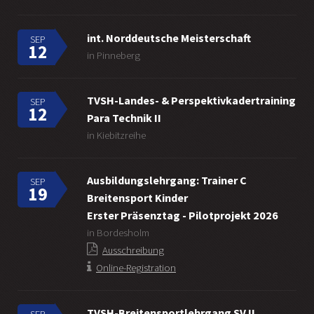
int. Norddeutsche Meisterschaft
SEP
12
in Pinneberg
TVSH-Landes- & Perspektivkadertraining
SEP
12
Para Technik II
in Kiebitzreihe
Ausbildungslehrgang: Trainer C
SEP
19
Breitensport Kinder
Erster Präsenztag - Pilotprojekt 2026
in Bordesholm
Ausschreibung
Online-Registration
TVSH-Breitensportlehrgang SV II