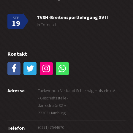
TVSH-Breitensportlehrgang SV II
SEP
19
in Tornesch
Kontakt
Adresse
Taekwondo-Verband Schleswig-Holstein e.V.
- Geschäftsstelle -
Jarrestraße 82 A
22303 Hamburg
(0171) 7544670
Telefon