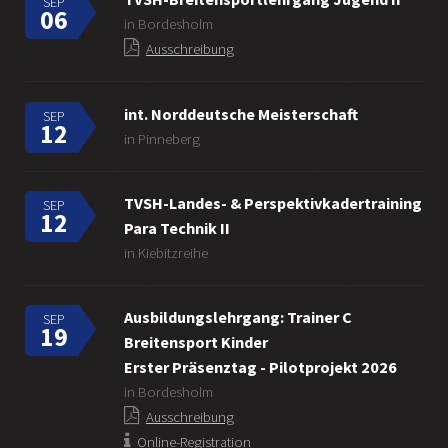
SEP
06
in Bordesholm
Ausschreibung
int. Norddeutsche Meisterschaft
SEP
12
in Pinneberg
TVSH-Landes- & Perspektivkadertraining
SEP
12
Para Technik II
in Kiebitzreihe
Ausbildungslehrgang: Trainer C
SEP
19
Breitensport Kinder
Erster Präsenztag - Pilotprojekt 2026
in Bordesholm
Ausschreibung
Online-Registration