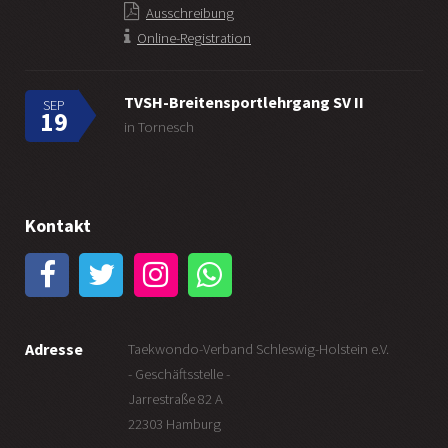
Ausschreibung
Online-Registration
TVSH-Breitensportlehrgang SV II
SEP
19
in Tornesch
Kontakt
Adresse
Taekwondo-Verband Schleswig-Holstein e.V.
- Geschäftsstelle -
Jarrestraße 82 A
22303 Hamburg