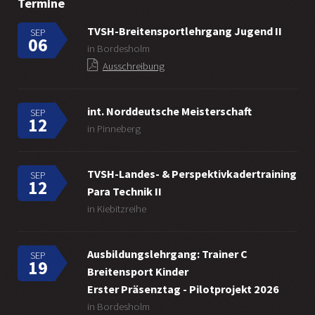
Termine
TVSH-Breitensportlehrgang Jugend II
SEP
06
in Bordesholm
Ausschreibung
int. Norddeutsche Meisterschaft
SEP
12
in Pinneberg
TVSH-Landes- & Perspektivkadertraining
SEP
12
Para Technik II
in Kiebitzreihe
Ausbildungslehrgang: Trainer C
SEP
19
Breitensport Kinder
Erster Präsenztag - Pilotprojekt 2026
in Bordesholm