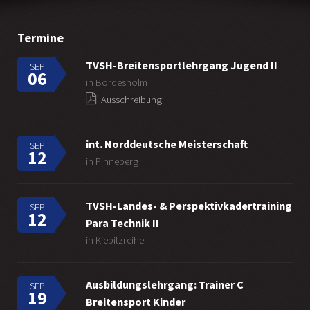
Termine
TVSH-Breitensportlehrgang Jugend II
SEP
06
in Bordesholm
Ausschreibung
int. Norddeutsche Meisterschaft
SEP
12
in Pinneberg
TVSH-Landes- & Perspektivkadertraining
SEP
12
Para Technik II
in Kiebitzreihe
Ausbildungslehrgang: Trainer C
SEP
19
Breitensport Kinder