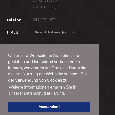
Jarrestraße 82 A
22303 Hamburg
(0171) 7544670
Telefon
office [at] tvsh-mail [dot] de
E-Mail
www.tv-sh.de
Web
Um unsere Webseite für Sie optimal zu
gestalten und fortlaufend verbessern zu
können, verwenden wir Cookies. Durch die
weitere Nutzung der Webseite stimmen Sie
© Taekwondo-Verband Schleswig-Holstein e.V.
der Verwendung von Cookies zu.
2001 - 2026
Weitere Informationen erhalten Sie in
unserer Datenschutzerklärung.
Alle Rechte vorbehalten
Impressum | Legal Notice
Verstanden!
Datenschutz | Privacy Policy