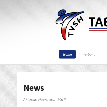
Home
Verband
News
Aktuelle News des TVSH!