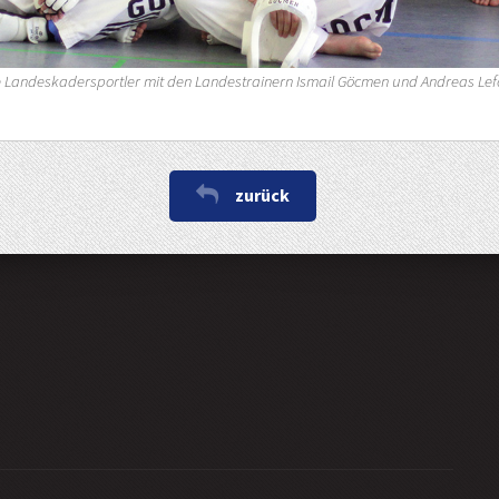
e Landeskadersportler mit den Landestrainern Ismail Göcmen und Andreas Lefo
zurück