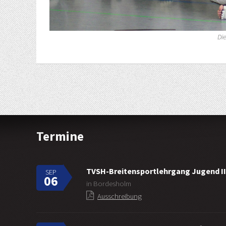
Di
Termine
TVSH-Breitensportlehrgang Jugend II
SEP
06
in Bordesholm
Ausschreibung