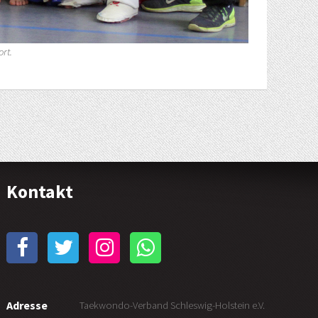
rt.
Kontakt
Adresse
Taekwondo-Verband Schleswig-Holstein e.V.