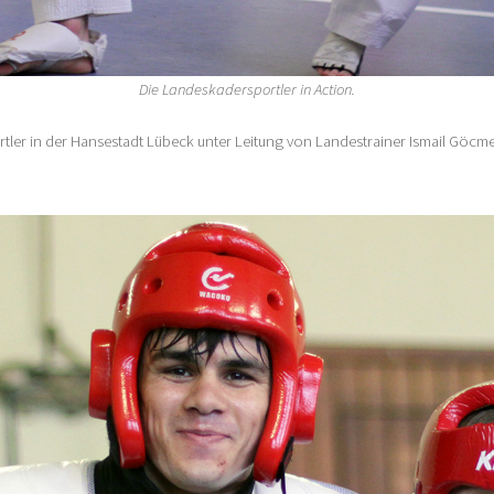
Die Landeskadersportler in Action.
tler in der Hansestadt Lübeck unter Leitung von Landestrainer Ismail Göcme