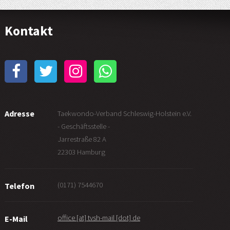
Kontakt
Adresse
Taekwondo-Verband Schleswig-Holstein e.V.
- Geschäftsstelle -
Jarrestraße 82 A
22303 Hamburg
(0171) 7544670
Telefon
office [at] tvsh-mail [dot] de
E-Mail