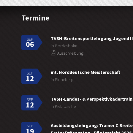
Termine
TVSH-Breitensportlehrgang Jugend II
SEP
06
in Bordesholm
Ausschreibung
int. Norddeutsche Meisterschaft
SEP
12
in Pinneberg
TVSH-Landes- & Perspektivkadertraini
SEP
12
in Kiebitzreihe
Ausbildungslehrgang: Trainer C Breit
SEP
19
Erster Präsenztag - Pilotprojekt 2026