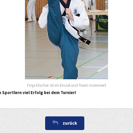
Finja Elscher ist im Einzel und Team nominiert
portlern viel Erfolg bei dem Turnier!
zurück