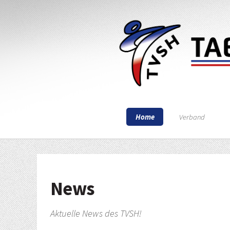
Home
Verband
News
Aktuelle News des TVSH!