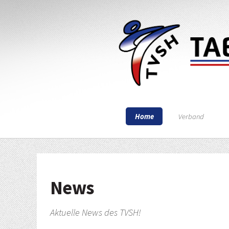
Home
Verband
News
Aktuelle News des TVSH!