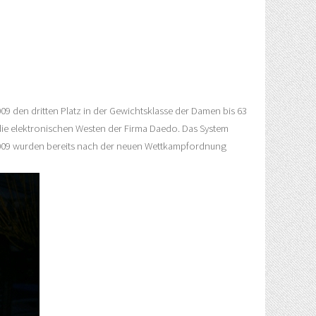
9 den dritten Platz in der Gewichtsklasse der Damen bis 63
die elektronischen Westen der Firma Daedo. Das System
 2009 wurden bereits nach der neuen Wettkampfordnung