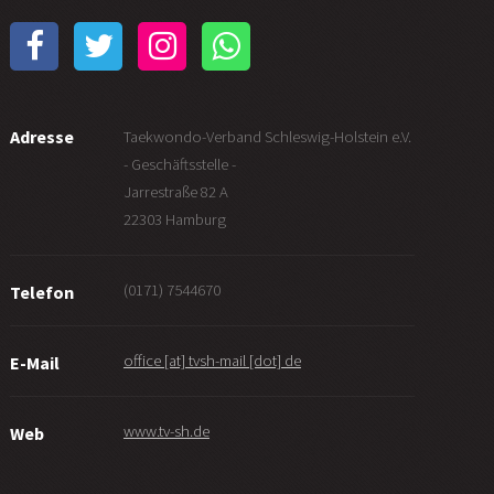
Adresse
Taekwondo-Verband Schleswig-Holstein e.V.
- Geschäftsstelle -
Jarrestraße 82 A
22303 Hamburg
(0171) 7544670
Telefon
office [at] tvsh-mail [dot] de
E-Mail
www.tv-sh.de
Web