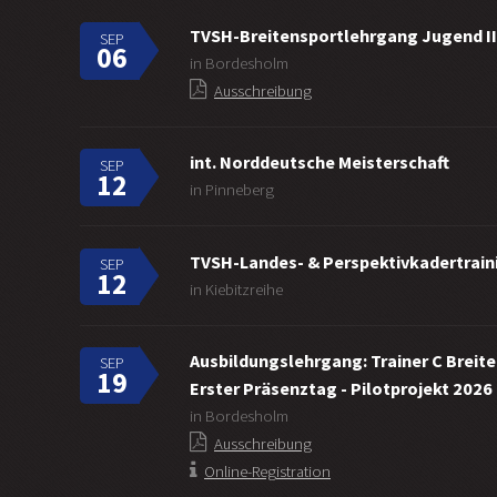
TVSH-Breitensportlehrgang Jugend II
SEP
06
in Bordesholm
Ausschreibung
int. Norddeutsche Meisterschaft
SEP
12
in Pinneberg
TVSH-Landes- & Perspektivkadertraini
SEP
12
in Kiebitzreihe
Ausbildungslehrgang: Trainer C Breit
SEP
19
Erster Präsenztag - Pilotprojekt 2026
in Bordesholm
Ausschreibung
Online-Registration