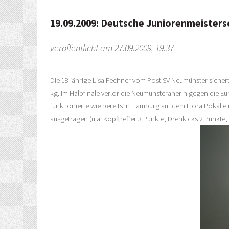
19.09.2009: Deutsche Juniorenmeisters
veröffentlicht am 27.09.2009, 19.37
Die 18 jährige Lisa Fechner vom Post SV Neumünster sicher
kg. Im Halbfinale verlor die Neumünsteranerin gegen die E
funktionierte wie bereits in Hamburg auf dem Flora Pokal
ausgetragen (u.a. Kopftreffer 3 Punkte, Drehkicks 2 Punkte,