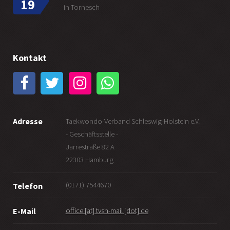
19
in Tornesch
Kontakt
Adresse
Taekwondo-Verband Schleswig-Holstein e.V.
- Geschäftsstelle -
Jarrestraße 82 A
22303 Hamburg
(0171) 7544670
Telefon
office [at] tvsh-mail [dot] de
E-Mail