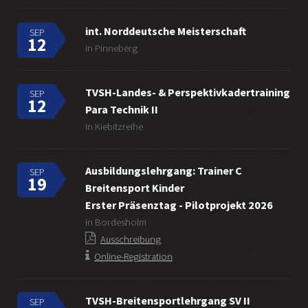
int. Norddeutsche Meisterschaft
SEP
12
in Pinneberg
TVSH-Landes- & Perspektivkadertraining
SEP
12
Para Technik II
in Kiebitzreihe
Ausbildungslehrgang: Trainer C
SEP
19
Breitensport Kinder
Erster Präsenztag - Pilotprojekt 2026
in Bordesholm
Ausschreibung
Online-Registration
TVSH-Breitensportlehrgang SV II
SEP